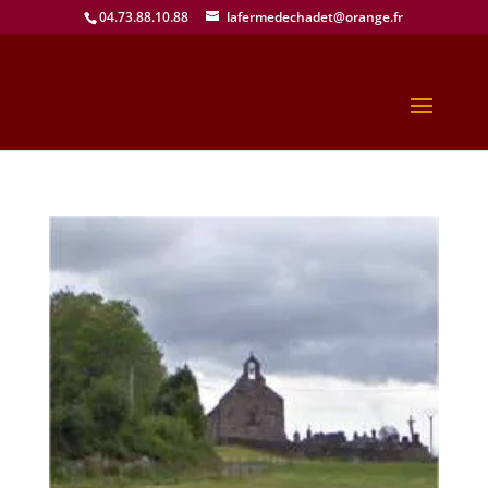
04.73.88.10.88
lafermedechadet@orange.fr
proles chapelle